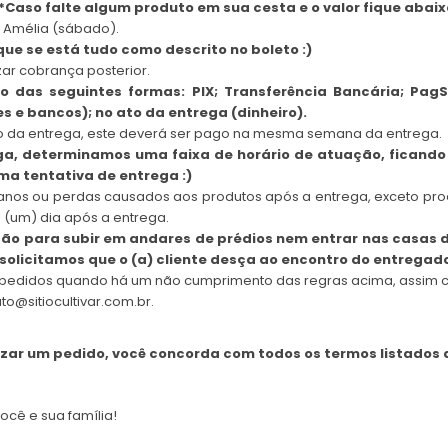
*Caso falte algum produto em sua cesta e o valor fique abaixo
la Amélia (sábado).
que se está tudo como descrito no boleto :)
ar cobrança posterior.
das seguintes formas: PIX; Transferência Bancária; PagS
es e bancos); no ato da entrega (dinheiro).
o da entrega, este deverá ser pago na mesma semana da entrega.
, determinamos uma faixa de horário de atuação, ficando 
a tentativa de entrega :)
r danos ou perdas causados aos produtos após a entrega, exceto p
 (um) dia após a entrega.
o para subir em andares de prédios nem entrar nas casas 
, solicitamos que o (a) cliente desça ao encontro do entregado
los pedidos quando há um não cumprimento das regras acima, assim 
o@sitiocultivar.com.br.
izar um pedido, você concorda com todos os termos listados 
cê e sua família!